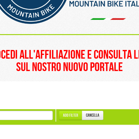
______________________
ocedi all'affiliazione e consulta l
sul nostro nuovo portale
Add filter
Cancella