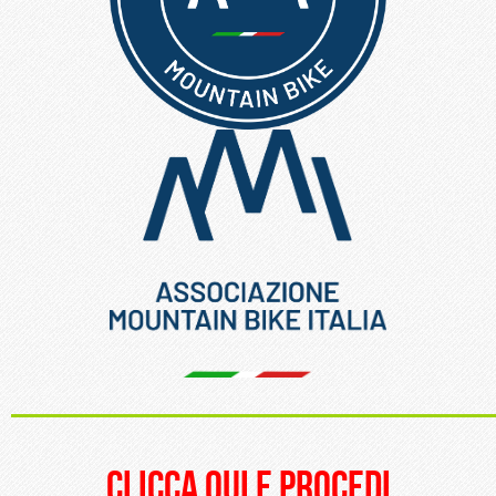
_____________________
clicca qui e procedi