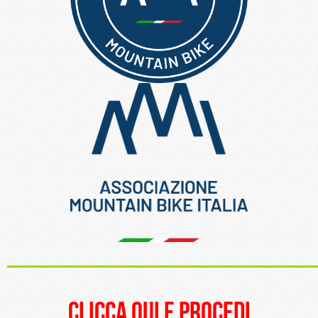
_____________________
clicca qui e procedi