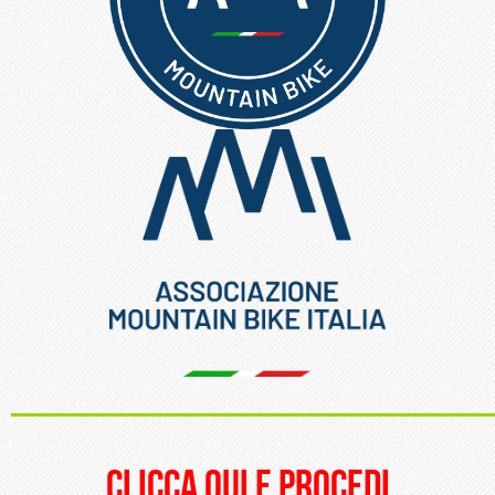
_____________________
clicca qui e procedi