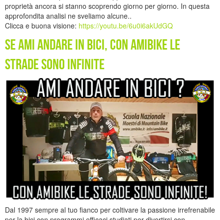
proprietà ancora si stanno scoprendo giorno per giorno. In questa
approfondita analisi ne sveliamo alcune..
Clicca e buona visione:
https://youtu.be/6u0i6akUdGQ
SE AMI ANDARE IN BICI, CON AMIBIKE LE
STRADE SONO INFINITE
Dal 1997 sempre al tuo fianco per coltivare la passione irrefrenabile
per la bici con programmi efficaci studiati per divertirsi con