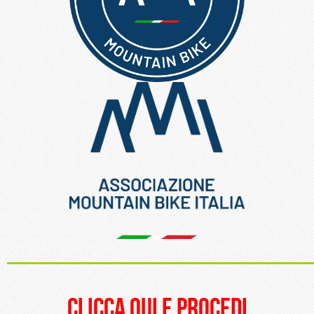
_____________________
clicca qui e procedi