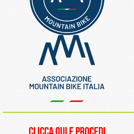
_____________________
clicca qui e procedi