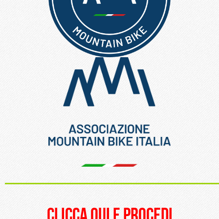
_____________________
clicca qui e procedi