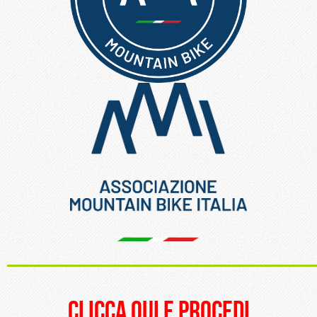
_____________________
clicca qui e procedi