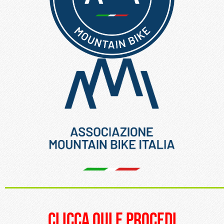
_____________________
clicca qui e procedi