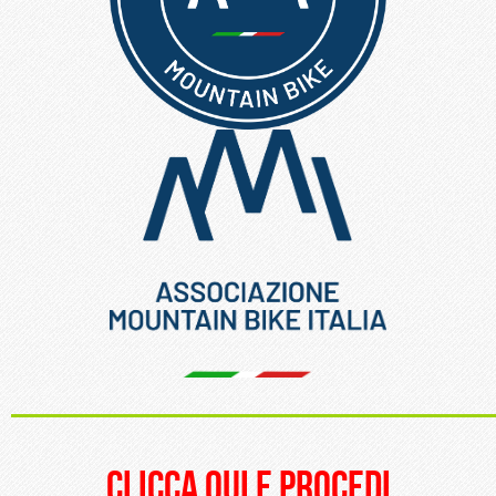
_____________________
clicca qui e procedi